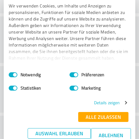
Wir verwenden Cookies, um Inhalte und Anzeigen zu
personalisieren, Funktionen für soziale Medien anbieten zu
können und die Zugriffe auf unsere Website zu analysieren.
Uygulama
Außerdem geben wir Informationen zu Ihrer Verwendung
unserer Website an unsere Partner für soziale Medien,
Werbung und Analysen weiter. Unsere Partner führen diese
Informationen möglicherweise mit weiteren Daten
zusammen, die Sie ihnen bereitgestellt haben oder die sie im
Rahmen Ihrer Nutzung der Dienste gesammelt haben.
Einwilligungsauswahl
Impressum
|
Datenschutzbestimmungen
Hizmet
Notwendig
Präferenzen
Statistiken
Marketing
Details zeigen
ALLE ZULASSEN
Maliyet/fayda oranı hakkında ne
AUSWAHL ERLAUBEN
düşünüyorsunuz?
ABLEHNEN