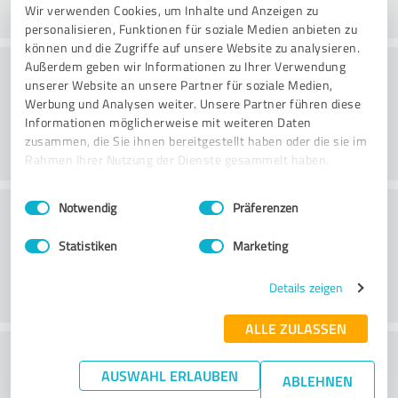
Wir verwenden Cookies, um Inhalte und Anzeigen zu
personalisieren, Funktionen für soziale Medien anbieten zu
können und die Zugriffe auf unsere Website zu analysieren.
Harjoitus
Außerdem geben wir Informationen zu Ihrer Verwendung
unserer Website an unsere Partner für soziale Medien,
Werbung und Analysen weiter. Unsere Partner führen diese
Informationen möglicherweise mit weiteren Daten
zusammen, die Sie ihnen bereitgestellt haben oder die sie im
Rahmen Ihrer Nutzung der Dienste gesammelt haben.
Einwilligungsauswahl
Impressum
|
Datenschutzbestimmungen
Palvelu
Notwendig
Präferenzen
Statistiken
Marketing
Details zeigen
ALLE ZULASSEN
What do you think of the cost to benefit
AUSWAHL ERLAUBEN
ABLEHNEN
ratio?