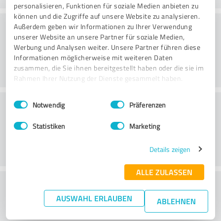
personalisieren, Funktionen für soziale Medien anbieten zu
können und die Zugriffe auf unsere Website zu analysieren.
Kalite
Außerdem geben wir Informationen zu Ihrer Verwendung
unserer Website an unsere Partner für soziale Medien,
Werbung und Analysen weiter. Unsere Partner führen diese
Informationen möglicherweise mit weiteren Daten
zusammen, die Sie ihnen bereitgestellt haben oder die sie im
Rahmen Ihrer Nutzung der Dienste gesammelt haben.
Einwilligungsauswahl
Impressum
|
Datenschutzbestimmungen
Müşteri Hizmetleri
Notwendig
Präferenzen
Statistiken
Marketing
Details zeigen
ALLE ZULASSEN
Fiyat/performans oranı hakkında ne
AUSWAHL ERLAUBEN
düşünüyorsunuz?
ABLEHNEN