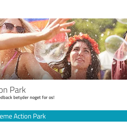
on Park
eedback betyder noget for os!
reme Action Park