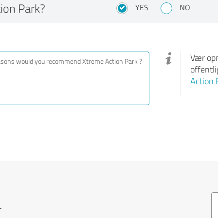
ion Park?
YES
NO
Vær opm
offentl
Action 
.