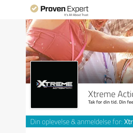
Xtreme Acti
Tak for din tid. Din f
Xt
Din oplevelse & anmeldelse for: