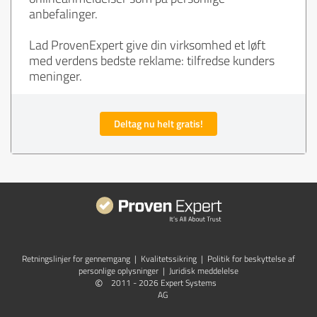
anbefalinger.
Lad ProvenExpert give din virksomhed et løft
med verdens bedste reklame: tilfredse kunders
meninger.
Deltag nu helt gratis!
Retningslinjer for gennemgang
|
Kvalitetssikring
|
Politik for beskyttelse af
personlige oplysninger
|
Juridisk meddelelse
©
2011 - 2026 Expert Systems
AG