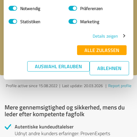
Einwilligungsauswahl
Impressum
|
Datenschutzbestimmungen
Notwendig
Präferenzen
Anmodning om
* obligatoriske felter
Statistiken
Marketing
tilbagekaldelse
Details zeigen
Send message
ALLE ZULASSEN
Jeg accepterer
privatlivspolitik
.
AUSWAHL ERLAUBEN
ABLEHNEN
Profile active since 15.08.2022 |
Last update: 20.03.2026
|
Report profile
Mere gennemsigtighed og sikkerhed, mens du
leder efter kompetente fagfolk
Autentiske kundeudtalelser
Udnyt andre kunders erfaringer: ProvenExperts