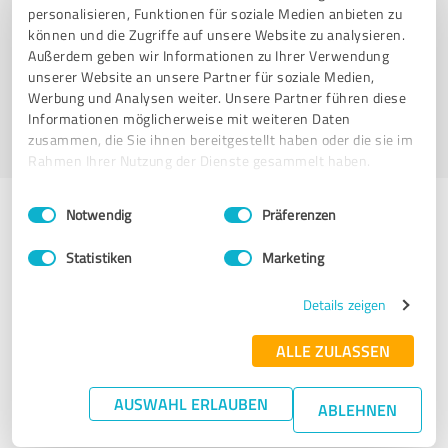
personalisieren, Funktionen für soziale Medien anbieten zu
können und die Zugriffe auf unsere Website zu analysieren.
Har du ikke modtaget en bekræftelsesmail?
Außerdem geben wir Informationen zu Ihrer Verwendung
unserer Website an unsere Partner für soziale Medien,
Tilmeld dig nu gratis
Werbung und Analysen weiter. Unsere Partner führen diese
Har du glemt din adgangskode?
Informationen möglicherweise mit weiteren Daten
zusammen, die Sie ihnen bereitgestellt haben oder die sie im
Rahmen Ihrer Nutzung der Dienste gesammelt haben.
Einwilligungsauswahl
Impressum
|
Datenschutzbestimmungen
Notwendig
Präferenzen
Problemer med at logge ind?
Statistiken
Marketing
Er der noget, der ikke virker? Vi er her for at hjælpe. Send en e-
Details zeigen
mail til
support@provenexpert.com
eller kontakt os via
Facebook
,
X
,
XING
, eller
LinkedIn
. Vi er her for dig mandag-
ALLE ZULASSEN
torsdag kl. 9-17 (CEST ).
AUSWAHL ERLAUBEN
ABLEHNEN
Tag kontakt til os