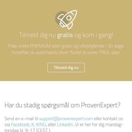
gratis
Tilmeld dig nu
og kom i gang!
Prøv vores PREMIUM-plan gratis og uforpligtende i 30 dage,
hvorefter du automatisk bliver flyttet til vores FREE-plan.
Tilmeld dig nu
Har du stadig spørgsmål om ProvenExpert?
Send en e-mail til
support@provenexpert.com
eller kontakt os
via
Facebook
,
X
,
XING
, eller
LinkedIn
. Vi er her for dig mandag-
torsdag kl. 9-17 (CEST ).