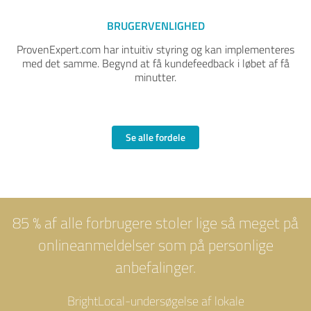
BRUGERVENLIGHED
ProvenExpert.com har intuitiv styring og kan implementeres
med det samme. Begynd at få kundefeedback i løbet af få
minutter.
Se alle fordele
85 % af alle forbrugere stoler lige så meget på
onlineanmeldelser som på personlige
anbefalinger.
BrightLocal-undersøgelse af lokale