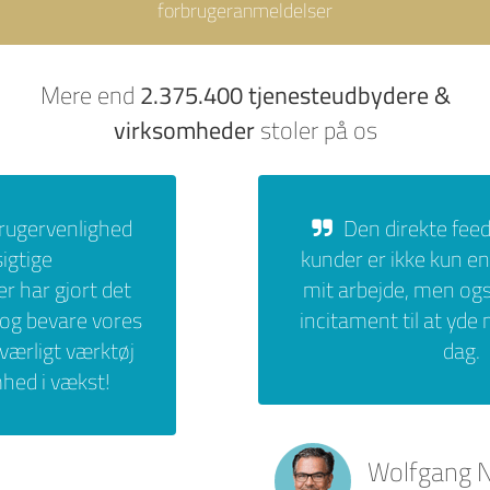
forbrugeranmeldelser
2.375.400 tjenesteudbydere &
Mere end
virksomheder
stoler på os
Den direkte feedback fra mine
kunder er ikke kun en bekræftelse af
mit arbejde, men også et værdifuldt
incitament til at yde mit bedste hver
dag.
Wolfgang Nestler