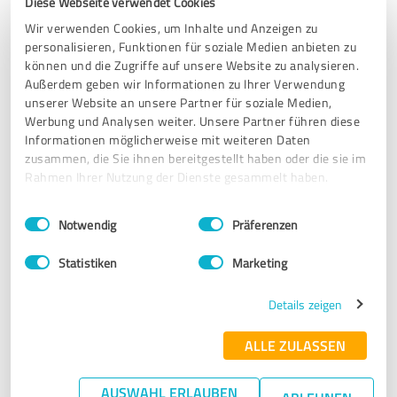
Diese Webseite verwendet Cookies
centralisere alle dine
kundeanmeldelser - herunder antallet af
anmeldelser og din samlede vurdering - på ét sted. Modtag
Wir verwenden Cookies, um Inhalte und Anzeigen zu
meddelelser i realtid om nye anmeldelser, komplet med alle
personalisieren, Funktionen für soziale Medien anbieten zu
detaljer. Det sparer dig for en masse tid og kræfter, så du kan
können und die Zugriffe auf unsere Website zu analysieren.
fokusere på det, der betyder mest.
Außerdem geben wir Informationen zu Ihrer Verwendung
unserer Website an unsere Partner für soziale Medien,
Werbung und Analysen weiter. Unsere Partner führen diese
Se et eksempel på en profil
Informationen möglicherweise mit weiteren Daten
zusammen, die Sie ihnen bereitgestellt haben oder die sie im
Tag en rundtur i produktet
Rahmen Ihrer Nutzung der Dienste gesammelt haben.
Einwilligungsauswahl
Impressum
|
Datenschutzbestimmungen
Notwendig
Präferenzen
Statistiken
Marketing
Details zeigen
ALLE ZULASSEN
AUSWAHL ERLAUBEN