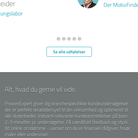
Der MotivFinder
Se alle udtalelser
Alt, hvad du gerne vil vide.
ProvenExpert giver dig branchespecifikke kundeundersøgelser,
der er perfekt skræddersyet til din virksomhed og optimeret til
alle slutenheder. Indsaml relevante kundeanmeldelser på bare
2-3 minutter pr. undersøgelse. Få værdifuld feedback og styrk
dit online omdømme - uanset om du er finansiel rådgiver, frisør,
maler eller underviser.