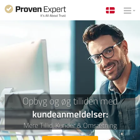
Opbyg og øg tilliden med
kundeanmeldelser
:
Mere
Tillid,
Kunder &
Omsætning