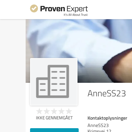
AnneSS23
Kontaktoplysninger
IKKE GENNEMGÅET
AnneSS23
Krimsvej 12