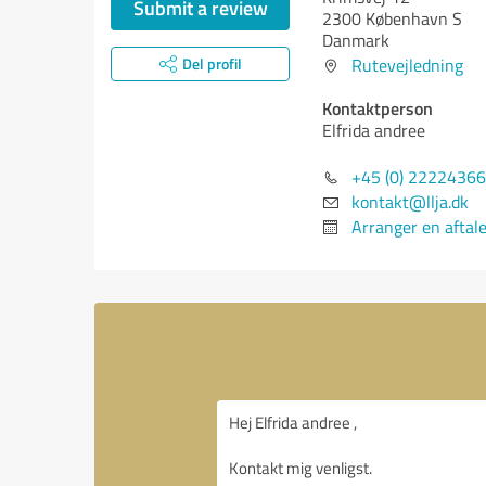
Submit a review
2300 København S
Danmark
Del profil
Rutevejledning
Kontaktperson
Elfrida andree
+45 (0) 22224366
kontakt@llja.dk
Arranger en aftal