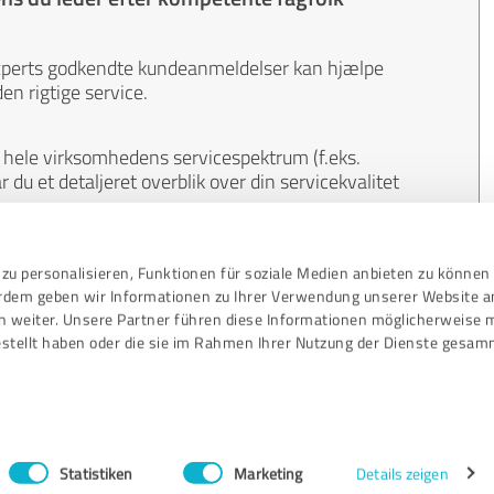
xperts godkendte kundeanmeldelser kan hjælpe
en rigtige service.
hele virksomhedens servicespektrum (f.eks.
du et detaljeret overblik over din servicekvalitet
ral. Kunderne laver anmeldelser på eget initiativ
zu personalisieren, Funktionen für soziale Medien anbieten zu können 
oldet af anmeldelserne kan ikke påvirkes af penge
erdem geben wir Informationen zu Ihrer Verwendung unserer Website a
n weiter. Unsere Partner führen diese Informationen möglicherweise 
stellt haben oder die sie im Rahmen Ihrer Nutzung der Dienste gesam
Retningslinjer for gennemgang
|
Kvalitets
Juridisk meddelelse
Statistiken
Marketing
Details zeigen