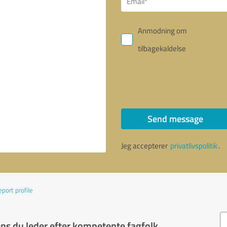
Anmodning om
tilbagekaldelse
Send message
Jeg accepterer
privatlivspolitik
.
port profile
s du leder efter kompetente fagfolk