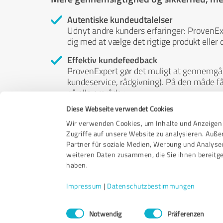
Autentiske kundeudtalelser
Udnyt andre kunders erfaringer: ProvenE
dig med at vælge det rigtige produkt eller d
Effektiv kundefeedback
ProvenExpert gør det muligt at gennemgå 
kundeservice, rådgivning). På den måde får 
på alle områder.
Diese Webseite verwendet Cookies
Independent reviews
ProvenExpert er gratis, uafhængig og neut
Wir verwenden Cookies, um Inhalte und Anzeigen 
- deres meninger er ikke til salg. Og indh
Zugriffe auf unsere Website zu analysieren. Auß
eller på nogen anden måde.
Partner für soziale Medien, Werbung und Analyse
weiteren Daten zusammen, die Sie ihnen bereitge
haben.
Impressum
|
Datenschutzbestimmungen
Einwilligungsauswahl
Notwendig
Präferenzen