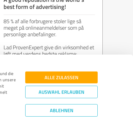
best form of advertising!
85 % af alle forbrugere stoler lige så
meget på onlineanmeldelser som på
personlige anbefalinger.
Lad ProvenExpert give din virksomhed et
løft med verdens bedste reklame:
tilfredse kunders meninger.
und die
ALLE ZULASSEN
n unsere
Deltag nu helt gratis!
mit
AUSWAHL ERLAUBEN
melt
ABLEHNEN
sikring
|
Politik for beskyttelse af personlige oplysninger
|
©
2011 - 2026 Expert Systems AG