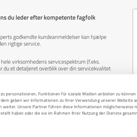
s du leder efter kompetente fagfolk
xperts godkendte kundeanmeldelser kan hjælpe
en rigtige service.
hele virksomhedens servicespektrum (f.eks.
du et detaljeret overblik over din servicekvalitet
ral. Kunderne laver anmeldelser på eget initiativ
zu personalisieren, Funktionen für soziale Medien anbieten zu können 
oldet af anmeldelserne kan ikke påvirkes af penge
erdem geben wir Informationen zu Ihrer Verwendung unserer Website a
n weiter. Unsere Partner führen diese Informationen möglicherweise 
stellt haben oder die sie im Rahmen Ihrer Nutzung der Dienste gesam