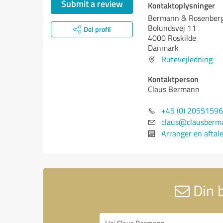
Submit a review
Kontaktoplysninger
Bermann & Rosenberg
Bolundsvej 11
Del profil
4000 Roskilde
Danmark
Rutevejledning
Kontaktperson
Claus Bermann
+45 (0) 20551596
claus@clausberm
Arranger en aftal
Din 