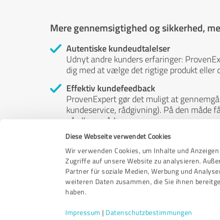
Mere gennemsigtighed og sikkerhed, men
Autentiske kundeudtalelser
Udnyt andre kunders erfaringer: ProvenE
dig med at vælge det rigtige produkt eller d
Effektiv kundefeedback
ProvenExpert gør det muligt at gennemgå 
kundeservice, rådgivning). På den måde får 
på alle områder.
Diese Webseite verwendet Cookies
Independent reviews
ProvenExpert er gratis, uafhængig og neut
Wir verwenden Cookies, um Inhalte und Anzeigen 
- deres meninger er ikke til salg. Og indh
Zugriffe auf unsere Website zu analysieren. Auß
eller på nogen anden måde.
Partner für soziale Medien, Werbung und Analyse
weiteren Daten zusammen, die Sie ihnen bereitge
haben.
Impressum
|
Datenschutzbestimmungen