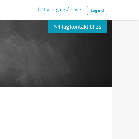
Det vil jeg også have
Log ind
Tag kontakt til os