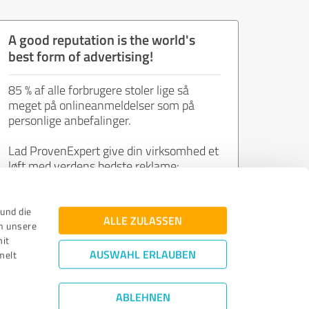
A good reputation is the world's
best form of advertising!
85 % af alle forbrugere stoler lige så
meget på onlineanmeldelser som på
personlige anbefalinger.
Lad ProvenExpert give din virksomhed et
løft med verdens bedste reklame:
tilfredse kunders meninger.
und die
ALLE ZULASSEN
n unsere
Deltag nu helt gratis!
mit
AUSWAHL ERLAUBEN
melt
ABLEHNEN