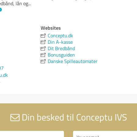
edbånd, lån og
...
Websites
Conceptu.dk
Din A-kasse
Dit Bredbånd
Bonusguiden
Danske Spilleautomater
07
u.dk
e
Din besked til Conceptu IVS