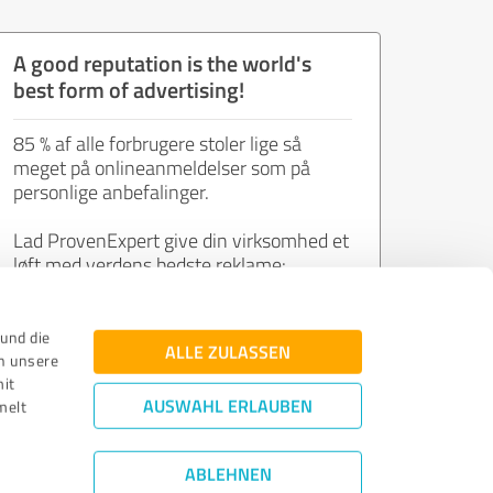
A good reputation is the world's
best form of advertising!
85 % af alle forbrugere stoler lige så
meget på onlineanmeldelser som på
personlige anbefalinger.
Lad ProvenExpert give din virksomhed et
løft med verdens bedste reklame:
tilfredse kunders meninger.
und die
ALLE ZULASSEN
n unsere
Deltag nu helt gratis!
mit
AUSWAHL ERLAUBEN
melt
ABLEHNEN