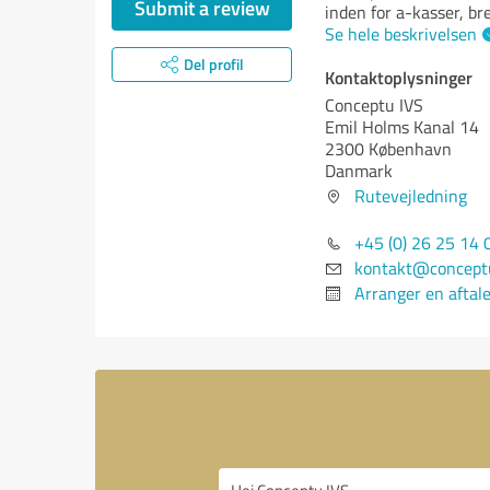
Submit a review
inden for a-kasser, br
Se hele beskrivelsen
Del profil
Kontaktoplysninger
Conceptu IVS
Emil Holms Kanal 14
2300 København
Danmark
Rutevejledning
+45 (0) 26 25 14 
kontakt@concept
Arranger en aftal