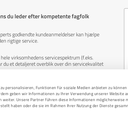
s du leder efter kompetente fagfolk
xperts godkendte kundeanmeldelser kan hjælpe
en rigtige service.
hele virksomhedens servicespektrum (f.eks.
du et detaljeret overblik over din servicekvalitet
ral. Kunderne laver anmeldelser på eget initiativ
zu personalisieren, Funktionen für soziale Medien anbieten zu können 
oldet af anmeldelserne kan ikke påvirkes af penge
erdem geben wir Informationen zu Ihrer Verwendung unserer Website a
n weiter. Unsere Partner führen diese Informationen möglicherweise 
stellt haben oder die sie im Rahmen Ihrer Nutzung der Dienste gesam