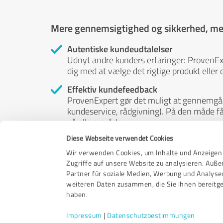
Mere gennemsigtighed og sikkerhed, men
Autentiske kundeudtalelser
Udnyt andre kunders erfaringer: ProvenE
dig med at vælge det rigtige produkt eller d
Effektiv kundefeedback
ProvenExpert gør det muligt at gennemgå 
kundeservice, rådgivning). På den måde får 
på alle områder.
Diese Webseite verwendet Cookies
Independent reviews
ProvenExpert er gratis, uafhængig og neut
Wir verwenden Cookies, um Inhalte und Anzeigen 
- deres meninger er ikke til salg. Og indh
Zugriffe auf unsere Website zu analysieren. Auß
eller på nogen anden måde.
Partner für soziale Medien, Werbung und Analyse
weiteren Daten zusammen, die Sie ihnen bereitge
haben.
Impressum
|
Datenschutzbestimmungen