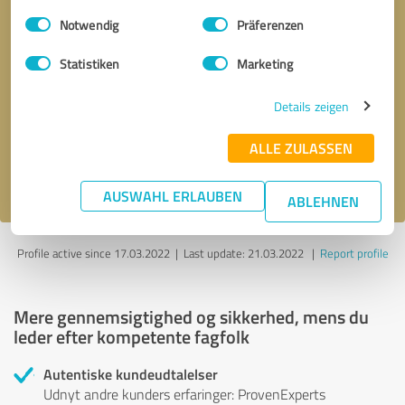
Einwilligungsauswahl
Impressum
|
Datenschutzbestimmungen
Notwendig
Präferenzen
Anmodning om
* obligatoriske felter
Statistiken
Marketing
tilbagekaldelse
Details zeigen
Send message
ALLE ZULASSEN
Jeg accepterer
privatlivspolitik
.
AUSWAHL ERLAUBEN
ABLEHNEN
Profile active since 17.03.2022 |
Last update: 21.03.2022
|
Report profile
Mere gennemsigtighed og sikkerhed, mens du
leder efter kompetente fagfolk
Autentiske kundeudtalelser
Udnyt andre kunders erfaringer: ProvenExperts