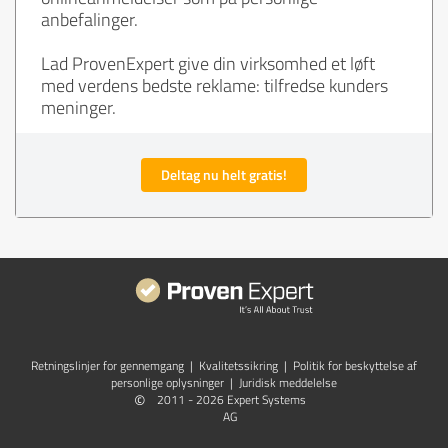
anbefalinger.
Lad ProvenExpert give din virksomhed et løft
med verdens bedste reklame: tilfredse kunders
meninger.
Deltag nu helt gratis!
Retningslinjer for gennemgang
|
Kvalitetssikring
|
Politik for beskyttelse af
personlige oplysninger
|
Juridisk meddelelse
©
2011 - 2026 Expert Systems
AG