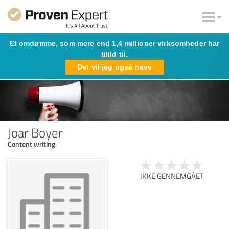
Et omdømme, som mere end 1,4 millioner virksomheder har
tillid til.
Det vil jeg også have
Joar Boyer
Content writing
IKKE GENNEMGÅET