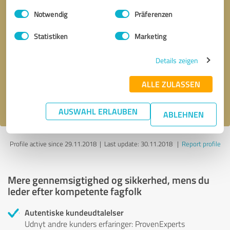
Einwilligungsauswahl
Impressum
|
Datenschutzbestimmungen
Notwendig
Präferenzen
Anmodning om
* obligatoriske felter
Statistiken
Marketing
tilbagekaldelse
Details zeigen
Send message
ALLE ZULASSEN
Jeg accepterer
privatlivspolitik
.
AUSWAHL ERLAUBEN
ABLEHNEN
Profile active since 29.11.2018 |
Last update: 30.11.2018
|
Report profile
Mere gennemsigtighed og sikkerhed, mens du
leder efter kompetente fagfolk
Autentiske kundeudtalelser
Udnyt andre kunders erfaringer: ProvenExperts