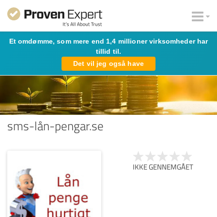
Et omdømme, som mere end 1,4 millioner virksomheder har
tillid til.
Det vil jeg også have
sms-lån-pengar.se
IKKE GENNEMGÅET