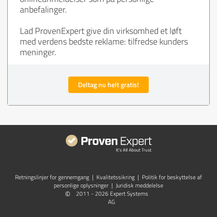
anbefalinger.
Lad ProvenExpert give din virksomhed et løft
med verdens bedste reklame: tilfredse kunders
meninger.
Deltag nu helt gratis!
Retningslinjer for gennemgang
|
Kvalitetssikring
|
Politik for beskyttelse af
personlige oplysninger
|
Juridisk meddelelse
©
2011 - 2026 Expert Systems
AG