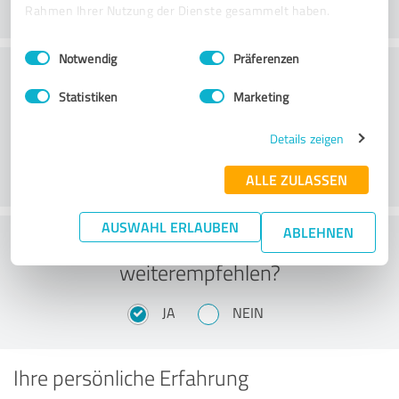
Rahmen Ihrer Nutzung der Dienste gesammelt haben.
Einwilligungsauswahl
Impressum
|
Datenschutzbestimmungen
Notwendig
Präferenzen
Wie beurteilen Sie das
Statistiken
Marketing
Preis-/Leistungsverhältnis?
Details zeigen
ALLE ZULASSEN
AUSWAHL ERLAUBEN
ABLEHNEN
Würden Sie 8mm-DVD Medienservice
weiterempfehlen?
JA
NEIN
Ihre persönliche Erfahrung