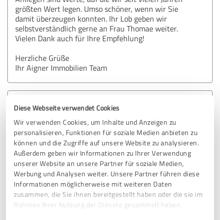
größten Wert legen. Umso schöner, wenn wir Sie
damit überzeugen konnten. Ihr Lob geben wir
selbstverständlich gerne an Frau Thomae weiter.
Vielen Dank auch für Ihre Empfehlung!
Herzliche Grüße
Ihr Aigner Immobilien Team
4,98 von 5
Diese Webseite verwendet Cookies
Wir verwenden Cookies, um Inhalte und Anzeigen zu
SEHR GUT
Empfehlung
personalisieren, Funktionen für soziale Medien anbieten zu
können und die Zugriffe auf unsere Website zu analysieren.
Außerdem geben wir Informationen zu Ihrer Verwendung
Ich kann Aigner Immobilien in Pullach allen wärmstens
unserer Website an unsere Partner für soziale Medien,
empfehlen, die vorhaben ihr Haus oder Grundstück zu
Werbung und Analysen weiter. Unsere Partner führen diese
verkaufen. Mit Frau Thomae und Frau Yu habe ich mich
Informationen möglicherweise mit weiteren Daten
während des gesamten Verkaufsprozesses absolut sicher
zusammen, die Sie ihnen bereitgestellt haben oder die sie im
gefühlt. Bei ihnen ist man in besten Händen. Frau Thomae
Rahmen Ihrer Nutzung der Dienste gesammelt haben.
und Frau Yu sind extrem kompetent, wickeln alle Schritte
professionell ab und berücksichtigen dabei immer auch die