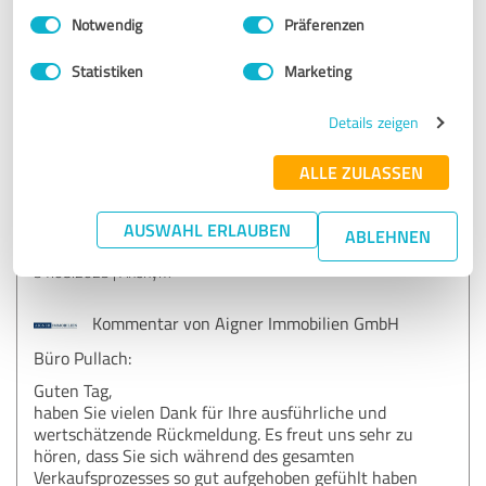
Einwilligungsauswahl
Impressum
|
Datenschutzbestimmungen
Wünsche und Vorstellungen ihrer Kund*innen. Aigner
Notwendig
Präferenzen
Immobilien ist wirklich eine zuverlässige Adresse für
Immobilen(ver)käufe und mein besonderer Dank geht an
Statistiken
Marketing
die fachkundige und sympathische Beratung von Frau
Thomae und Frau Yu.
Details zeigen
ALLE ZULASSEN
Erfahrungsbericht & Bewertung zu:
Aigner Immobilien GmbH Büro Pullach
AUSWAHL ERLAUBEN
ABLEHNEN
31.08.2025
Anonym
Kommentar von Aigner Immobilien GmbH
Büro Pullach:
Guten Tag,
haben Sie vielen Dank für Ihre ausführliche und
wertschätzende Rückmeldung. Es freut uns sehr zu
hören, dass Sie sich während des gesamten
Verkaufsprozesses so gut aufgehoben gefühlt haben