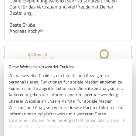
Deine Empfehlung weiß ich sehr zu schätzen. Vielen
Dank für das Vertrauen und viel Freude mit Deiner
Bestellung.
Beste Grüße
Andreas Köchy®
5,00 von 5
Diese Webseite verwendet Cookies
SEHR GUT
Empfehlung
Wir verwenden Cookies, um Inhalte und Anzeigen zu
personalisieren, Funktionen für soziale Medien anbieten zu
Mit Andreas zu arbeiten ist Gold wert. 😊Die
können und die Zugriffe auf unsere Website zu analysieren.
Aufgabenstellungen sind klar und deutlich. Wo will ich hin,
Außerdem geben wir Informationen zu Ihrer Verwendung
welche Tools brauche ich bis wann und los geht es. Das
unserer Website an unsere Partner für soziale Medien,
Arbeitstempo ist hoch und effizient. Ich hätte Andreas gern
Werbung und Analysen weiter. Unsere Partner führen diese
früher kennengelernt, um meine Angebote in die Welt zu
Informationen möglicherweise mit weiteren Daten
bringen...
zusammen, die Sie ihnen bereitgestellt haben oder die sie im
Ich bin hochzufrieden und empfehle Andreas sehr gern
Rahmen Ihrer Nutzung der Dienste gesammelt haben.
weiter. Dr. Susanne Karbe