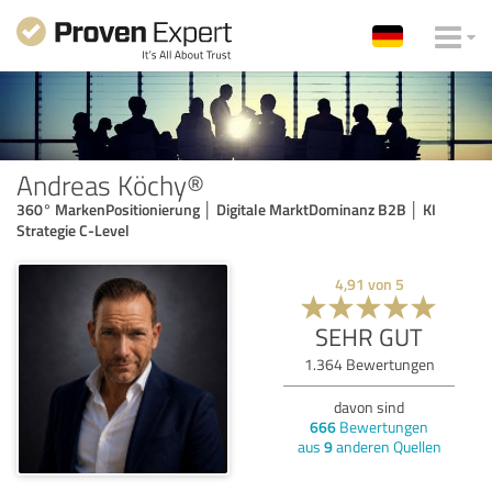
Andreas Köchy®
360° MarkenPositionierung │ Digitale MarktDominanz B2B │ KI
Strategie C-Level
4,91
von
5
SEHR GUT
1.364
Bewertungen
davon sind
666
Bewertungen
aus
9
anderen Quellen