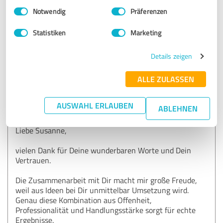
Einwilligungsauswahl
Impressum
|
Datenschutzbestimmungen
Notwendig
Präferenzen
Erfahrungsbericht & Bewertung zu:
Statistiken
Marketing
Bewertungstool, KI-Tools & Business-
Optimierung auf Premium-Niveau powered
Details zeigen
by Andreas Köchy®
ALLE ZULASSEN
05.06.2026
Dr. Susanne Karbe
AUSWAHL ERLAUBEN
ABLEHNEN
Kommentar von Andreas Köchy®:
Liebe Susanne,
vielen Dank für Deine wunderbaren Worte und Dein
Vertrauen.
Die Zusammenarbeit mit Dir macht mir große Freude,
weil aus Ideen bei Dir unmittelbar Umsetzung wird.
Genau diese Kombination aus Offenheit,
Professionalität und Handlungsstärke sorgt für echte
Ergebnisse.