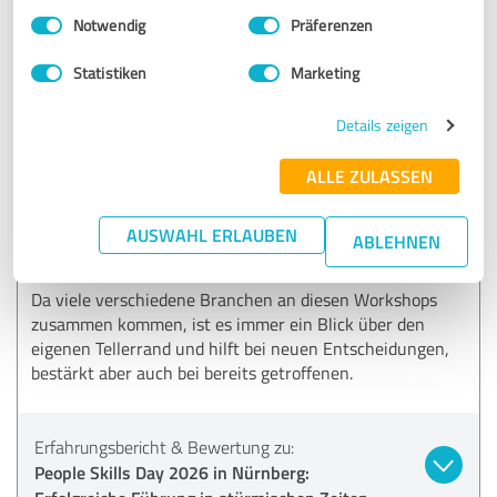
Hallo Anika,
Einwilligungsauswahl
Impressum
|
Datenschutzbestimmungen
Notwendig
Präferenzen
wir freuen uns, dass du da warst und auf die weitere
Zusammenarbeit mit dir und dem Advantago-Team!
Statistiken
Marketing
Bis bald und liebe Grüße
Das Team von BEITRAINING Nürnberg
Details zeigen
ALLE ZULASSEN
4,80 von 5
AUSWAHL ERLAUBEN
SEHR GUT
ABLEHNEN
Empfehlung
Da viele verschiedene Branchen an diesen Workshops
zusammen kommen, ist es immer ein Blick über den
eigenen Tellerrand und hilft bei neuen Entscheidungen,
bestärkt aber auch bei bereits getroffenen.
Erfahrungsbericht & Bewertung zu:
People Skills Day 2026 in Nürnberg: