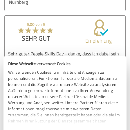
Nürnberg
5,00 von 5
SEHR GUT
Empfehlung
Sehr guter People Skills Day - danke, dass ich dabei sein
durfte :)
Diese Webseite verwendet Cookies
Wir verwenden Cookies, um Inhalte und Anzeigen zu
personalisieren, Funktionen für soziale Medien anbieten zu
Erfahrungsbericht & Bewertung zu:
können und die Zugriffe auf unsere Website zu analysieren.
People Skills Day 2026 in Nürnberg:
Außerdem geben wir Informationen zu Ihrer Verwendung
Erfolgreiche Führung in stürmischen Zeiten
unserer Website an unsere Partner für soziale Medien,
Werbung und Analysen weiter. Unsere Partner führen diese
11.03.2026
Anika Schlegel
Informationen möglicherweise mit weiteren Daten
zusammen, die Sie ihnen bereitgestellt haben oder die sie im
Kommentar von BEITRAINING Nürnberg:
Rahmen Ihrer Nutzung der Dienste gesammelt haben.