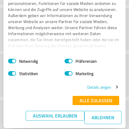
personalisieren, Funktionen für soziale Medien anbieten zu
können und die Zugriffe auf unsere Website zu analysieren.
Beratung
Außerdem geben wir Informationen zu Ihrer Verwendung
unserer Website an unsere Partner für soziale Medien,
Werbung und Analysen weiter. Unsere Partner führen diese
Informationen möglicherweise mit weiteren Daten
zusammen, die Sie ihnen bereitgestellt haben oder die sie im
Rahmen Ihrer Nutzung der Dienste gesammelt haben.
Einwilligungsauswahl
Impressum
|
Datenschutzbestimmungen
Kundenservice
Notwendig
Präferenzen
Statistiken
Marketing
Details zeigen
ALLE ZULASSEN
Wie beurteilen Sie das
AUSWAHL ERLAUBEN
Preis-/Leistungsverhältnis?
ABLEHNEN