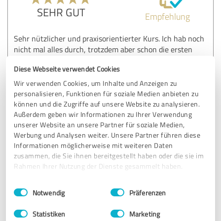
SEHR GUT
Empfehlung
Sehr nützlicher und praxisorientierter Kurs. Ich hab noch
nicht mal alles durch, trotzdem aber schon die ersten
Erfolge. Einfach weil ich nur ein paar Sachen umgesetzt
Diese Webseite verwendet Cookies
hab. So konnte ich zum Beispiel mein Lead Generierung
deutlich verbessern, weil ich den Preis pro Lead bei
Wir verwenden Cookies, um Inhalte und Anzeigen zu
gleichem Budget um 40% reduzieren konnte. Das hab ich
personalisieren, Funktionen für soziale Medien anbieten zu
vorher schon lange versucht, aber nie geschafft. Jetzt
können und die Zugriffe auf unsere Website zu analysieren.
endlich klappt's.
Außerdem geben wir Informationen zu Ihrer Verwendung
unserer Website an unsere Partner für soziale Medien,
Werbung und Analysen weiter. Unsere Partner führen diese
Informationen möglicherweise mit weiteren Daten
Erfahrungsbericht & Bewertung zu:
zusammen, die Sie ihnen bereitgestellt haben oder die sie im
"Das Meta Ads KI System" von Björn Tantau
Rahmen Ihrer Nutzung der Dienste gesammelt haben.
24.09.2025
Lukas M.
Einwilligungsauswahl
Impressum
|
Datenschutzbestimmungen
Notwendig
Präferenzen
Statistiken
Marketing
5,00 von 5