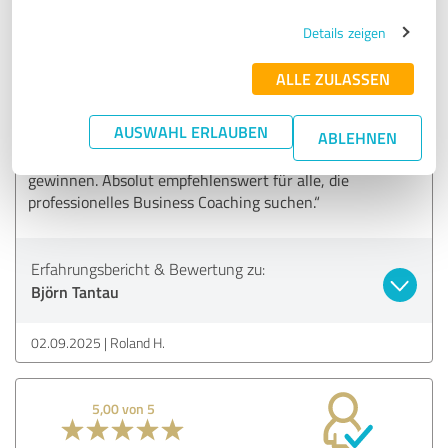
Details zeigen
SEHR GUT
Empfehlung
ALLE ZULASSEN
„Björn Tantau ist ein erfahrener Online-Marketing Coach,
der komplexe Strategien leicht verständlich erklärt. Durch
AUSWAHL ERLAUBEN
seine praxisnahen Tipps konnte ich meine Social-Media-
ABLEHNEN
Reichweite steigern und mehr qualifizierte Kunden
gewinnen. Absolut empfehlenswert für alle, die
professionelles Business Coaching suchen.“
Erfahrungsbericht & Bewertung zu:
Björn Tantau
02.09.2025
Roland H.
5,00 von 5