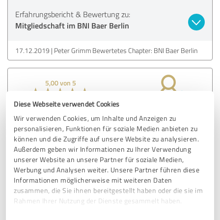
Erfahrungsbericht & Bewertung zu:
Mitgliedschaft im BNI Baer Berlin
17.12.2019
Peter Grimm
Bewertetes Chapter: BNI Baer Berlin
5,00 von 5
SEHR GUT
Diese Webseite verwendet Cookies
Empfehlung
Wir verwenden Cookies, um Inhalte und Anzeigen zu
personalisieren, Funktionen für soziale Medien anbieten zu
Eine tolle Businessorganisation, mit der ich 80% eines
können und die Zugriffe auf unsere Website zu analysieren.
Jahresumsatzes seit fast 8 Jahren mache.
Außerdem geben wir Informationen zu Ihrer Verwendung
unserer Website an unsere Partner für soziale Medien,
Werbung und Analysen weiter. Unsere Partner führen diese
Erfahrungsbericht & Bewertung zu:
Informationen möglicherweise mit weiteren Daten
Mitgliedschaft im BNI Baer Berlin
zusammen, die Sie ihnen bereitgestellt haben oder die sie im
Rahmen Ihrer Nutzung der Dienste gesammelt haben.
16.12.2019
Anonym
Bewertetes Chapter: BNI Baer Berlin