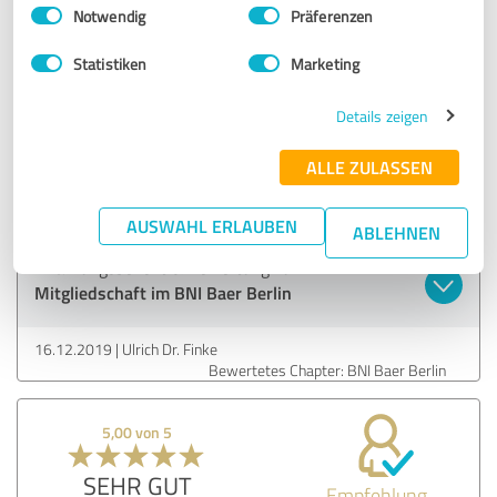
Einwilligungsauswahl
Impressum
|
Datenschutzbestimmungen
Notwendig
Präferenzen
4,33 von 5
Statistiken
Marketing
GUT
Details zeigen
Empfehlung
ALLE ZULASSEN
Ich bin seit Jahren ein zufriedener Bär und partiziere von
der Vielfalt der Gewerke im Chapter.
AUSWAHL ERLAUBEN
ABLEHNEN
Erfahrungsbericht & Bewertung zu:
Mitgliedschaft im BNI Baer Berlin
16.12.2019
Ulrich Dr. Finke
Bewertetes Chapter: BNI Baer Berlin
5,00 von 5
SEHR GUT
Empfehlung