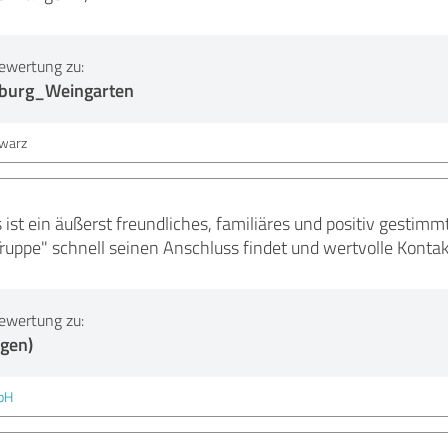
ewertung zu:
sburg_Weingarten
hwarz
st ein äußerst freundliches, familiäres und positiv gestimm
uppe" schnell seinen Anschluss findet und wertvolle Konta
ewertung zu:
ngen)
bH