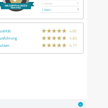
0
2 Sterne
1
1 Stern
ualität
4,82
usführung
4,83
utzen
4,77