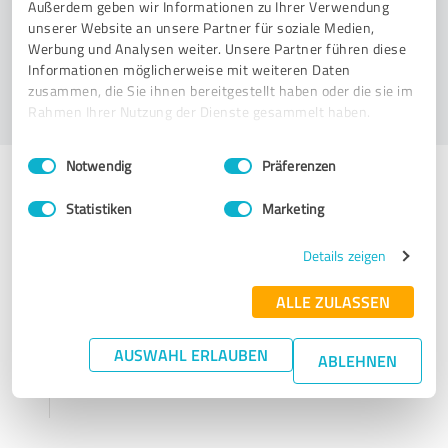
Außerdem geben wir Informationen zu Ihrer Verwendung
Würden Sie BriefKlick weiterempfehlen?
unserer Website an unsere Partner für soziale Medien,
Werbung und Analysen weiter. Unsere Partner führen diese
JA
NEIN
Informationen möglicherweise mit weiteren Daten
zusammen, die Sie ihnen bereitgestellt haben oder die sie im
Rahmen Ihrer Nutzung der Dienste gesammelt haben.
Einwilligungsauswahl
Impressum
|
Datenschutzbestimmungen
Notwendig
Präferenzen
Ihre persönliche Erfahrung
Statistiken
Marketing
Details zeigen
ALLE ZULASSEN
Berücksichtigen Sie bei der Wortwahl, dass Ihr
AUSWAHL ERLAUBEN
ABLEHNEN
Feedback evtl. auf dem ProvenExpert-Profil von
BriefKlick
veröffentlicht wird.