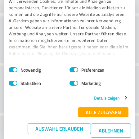
Wir verwenden Cookies, um Inhalte und Anzeigen zu
personalisieren, Funktionen für soziale Medien anbieten zu
können und die Zugriffe auf unsere Website zu analysieren.
Außerdem geben wir Informationen zu Ihrer Verwendung
Nutzen
unserer Website an unsere Partner für soziale Medien,
Werbung und Analysen weiter. Unsere Partner führen diese
Informationen möglicherweise mit weiteren Daten
zusammen, die Sie ihnen bereitgestellt haben oder die sie im
Rahmen Ihrer Nutzung der Dienste gesammelt haben.
Einwilligungsauswahl
Impressum
|
Datenschutzbestimmungen
Notwendig
Präferenzen
Kundenservice
Statistiken
Marketing
Details zeigen
ALLE ZULASSEN
Wie beurteilen Sie das
AUSWAHL ERLAUBEN
ABLEHNEN
Preis-/Leistungsverhältnis?