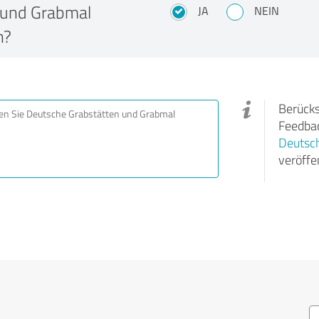
 und Grabmal
JA
NEIN
n?
Berücks
Feedbac
Deutsch
veröffen