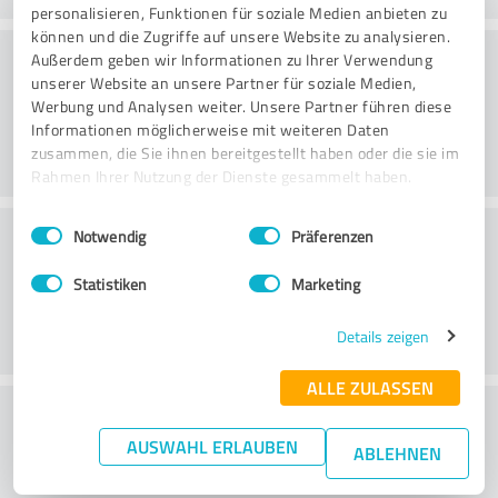
personalisieren, Funktionen für soziale Medien anbieten zu
können und die Zugriffe auf unsere Website zu analysieren.
Beratung
Außerdem geben wir Informationen zu Ihrer Verwendung
unserer Website an unsere Partner für soziale Medien,
Werbung und Analysen weiter. Unsere Partner führen diese
Informationen möglicherweise mit weiteren Daten
zusammen, die Sie ihnen bereitgestellt haben oder die sie im
Rahmen Ihrer Nutzung der Dienste gesammelt haben.
Einwilligungsauswahl
Impressum
|
Datenschutzbestimmungen
Kundenservice
Notwendig
Präferenzen
Statistiken
Marketing
Details zeigen
ALLE ZULASSEN
Wie beurteilen Sie das
AUSWAHL ERLAUBEN
Preis-/Leistungsverhältnis?
ABLEHNEN