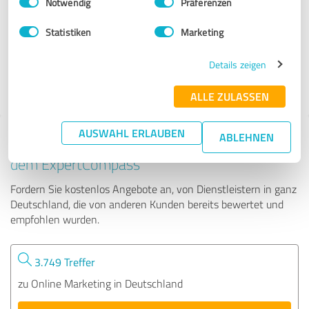
Notwendig
Präferenzen
Bambach Webdesign
Statistiken
Marketing
10 Bewertungen
Details zeigen
5.00 von 5
ALLE ZULASSEN
AUSWAHL ERLAUBEN
ABLEHNEN
Tipp: Die passenden Experten finden - mit
dem ExpertCompass
Fordern Sie kostenlos Angebote an, von Dienstleistern in ganz
Deutschland, die von anderen Kunden bereits bewertet und
empfohlen wurden.
3.749 Treffer
zu Online Marketing in Deutschland