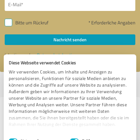
Bitte um Rückruf
* Erforderliche Angaben
Nachricht senden
Ich stimme den
Datenschutzbestimmungen
zu.
Diese Webseite verwendet Cookies
Wir verwenden Cookies, um Inhalte und Anzeigen zu
personalisieren, Funktionen für soziale Medien anbieten zu
Profil aktiv seit 21.11.2023 |
Letzte Aktualisierung: 28.05.2025
|
Profil
können und die Zugriffe auf unsere Website zu analysieren.
melden
Außerdem geben wir Informationen zu Ihrer Verwendung
unserer Website an unsere Partner für soziale Medien,
Werbung und Analysen weiter. Unsere Partner führen diese
Erfahrungen zu weiteren
Informationen möglicherweise mit weiteren Daten
Anbietern aus dem Bereich Online
zusammen, die Sie ihnen bereitgestellt haben oder die sie im
Rahmen Ihrer Nutzung der Dienste gesammelt haben.
Marketing
Einwilligungsauswahl
Impressum
|
Datenschutzbestimmungen