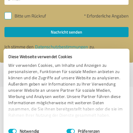
Bitte um Rückruf
* Erforderliche Angaben
Nachricht senden
Ich stimme den
Datenschutzbestimmungen
zu.
Diese Webseite verwendet Cookies
Wir verwenden Cookies, um Inhalte und Anzeigen zu
personalisieren, Funktionen für soziale Medien anbieten zu
Profil aktiv seit 09.05.2017 |
Letzte Aktualisierung: 09.05.2017
|
Profil
können und die Zugriffe auf unsere Website zu analysieren.
melden
Außerdem geben wir Informationen zu Ihrer Verwendung
unserer Website an unsere Partner für soziale Medien,
Werbung und Analysen weiter. Unsere Partner führen diese
Erfahrungen zu weiteren
Informationen möglicherweise mit weiteren Daten
Anbietern aus dem Bereich Jagd- &
zusammen, die Sie ihnen bereitgestellt haben oder die sie im
Schießsport
Rahmen Ihrer Nutzung der Dienste gesammelt haben.
Einwilligungsauswahl
Impressum
|
Datenschutzbestimmungen
WHB-Catguns Waffenhandel Berlin
Notwendig
Präferenzen