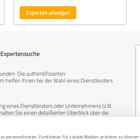
Experten anzeigen
r Expertensuche
unden: Die authentifizierten
helfen Ihnen bei der Wahl eines Dienstleisters
ng eines Dienstleisters oder Unternehmens (z.B.
lten Sie einen detaillierten Überblick über die
len Bereichen.
zu personalisieren, Funktionen für soziale Medien anbieten zu können 
, unabhängig und neutral. Bewertungen von