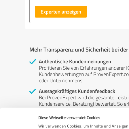
Experten anzeigen
Mehr Transparenz und Sicherheit bei de
Authentische Kundenmeinungen
Profitieren Sie von Erfahrungen anderer K
Kundenbewertungen auf ProvenExpert.com 
oder Unternehmens.
Aussagekräftiges Kundenfeedback
Bei ProvenExpert wird die gesamte Leistu
Kundenservice, Beratung) bewertet. So erha
Service- und Dienstleistungsqualität in al
Diese Webseite verwendet Cookies
Unabhängige Bewertungen
Wir verwenden Cookies, um Inhalte und Anzeigen 
ProvenExpert ist grundsätzlich kostenlos