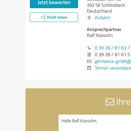
Jetzt bewerten
39218 Schönebeck
Deutschland
Profil teilen
Anfahrt
Ansprechpartner
Ralf Kassuhn
0 39 28 / 81 63 7
0 39 28 / 81 61 5
germania-gmbh@
Termin vereinbar
Ihre