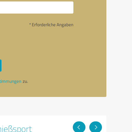
* Erforderliche Angaben
stimmungen
zu.
hießsport