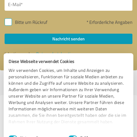
Bitte um Rückruf
* Erforderliche Angaben
Nachricht senden
Ich stimme den
Datenschutzbestimmungen
zu.
Diese Webseite verwendet Cookies
Wir verwenden Cookies, um Inhalte und Anzeigen zu
personalisieren, Funktionen für soziale Medien anbieten zu
Profil aktiv seit 28.08.2019 |
Letzte Aktualisierung: 02.06.2026
|
Profil
können und die Zugriffe auf unsere Website zu analysieren.
melden
Außerdem geben wir Informationen zu Ihrer Verwendung
unserer Website an unsere Partner für soziale Medien,
Werbung und Analysen weiter. Unsere Partner führen diese
Erfahrungen zu weiteren
Informationen möglicherweise mit weiteren Daten
Anbietern aus dem Bereich
zusammen, die Sie ihnen bereitgestellt haben oder die sie im
Rahmen Ihrer Nutzung der Dienste gesammelt haben.
Marketing
Einwilligungsauswahl
Impressum
|
Datenschutzbestimmungen