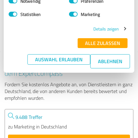
Notwendig
Präferenzen
BNI Elefant Berlin
Statistiken
Marketing
9 Bewertungen
Details zeigen
4.78 von 5
ALLE ZULASSEN
AUSWAHL ERLAUBEN
ABLEHNEN
Tipp: Die passenden Experten finden - mit
dem ExpertCompass
Fordern Sie kostenlos Angebote an, von Dienstleistern in ganz
Deutschland, die von anderen Kunden bereits bewertet und
empfohlen wurden.
9.488 Treffer
zu Marketing in Deutschland