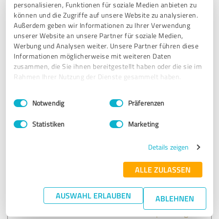
personalisieren, Funktionen für soziale Medien anbieten zu
können und die Zugriffe auf unsere Website zu analysieren.
24.04.2018
Anonym
Außerdem geben wir Informationen zu Ihrer Verwendung
unserer Website an unsere Partner für soziale Medien,
Werbung und Analysen weiter. Unsere Partner führen diese
5,00 von 5
Informationen möglicherweise mit weiteren Daten
zusammen, die Sie ihnen bereitgestellt haben oder die sie im
SEHR GUT
Rahmen Ihrer Nutzung der Dienste gesammelt haben.
Empfehlung
Einwilligungsauswahl
Impressum
|
Datenschutzbestimmungen
Notwendig
Präferenzen
Bewertung zu:
Statistiken
Marketing
Kfz-Werkstatt (Tablet)
Details zeigen
01.12.2025
Anonym
ALLE ZULASSEN
5,00 von 5
AUSWAHL ERLAUBEN
ABLEHNEN
SEHR GUT
Empfehlung