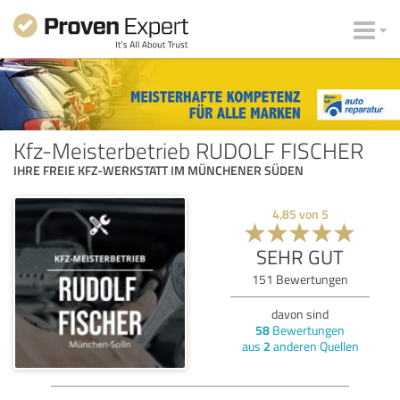
Kfz-Meisterbetrieb RUDOLF FISCHER
IHRE FREIE KFZ-WERKSTATT IM MÜNCHENER SÜDEN
4,85
von
5
SEHR GUT
151
Bewertungen
davon sind
58
Bewertungen
aus
2
anderen Quellen