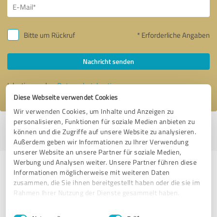
Bitte um Rückruf
* Erforderliche Angaben
Nachricht senden
Ich stimme den
Datenschutzbestimmungen
zu.
Diese Webseite verwendet Cookies
Wir verwenden Cookies, um Inhalte und Anzeigen zu
personalisieren, Funktionen für soziale Medien anbieten zu
Profil aktiv seit 19.05.2025 |
Letzte Aktualisierung: 05.08.2026
|
Profil
können und die Zugriffe auf unsere Website zu analysieren.
melden
Außerdem geben wir Informationen zu Ihrer Verwendung
unserer Website an unsere Partner für soziale Medien,
Werbung und Analysen weiter. Unsere Partner führen diese
Erfahrungen zu weiteren
Informationen möglicherweise mit weiteren Daten
Anbietern aus dem Bereich
zusammen, die Sie ihnen bereitgestellt haben oder die sie im
Rahmen Ihrer Nutzung der Dienste gesammelt haben.
Transport, Logistik & Spedition
Einwilligungsauswahl
Impressum
|
Datenschutzbestimmungen