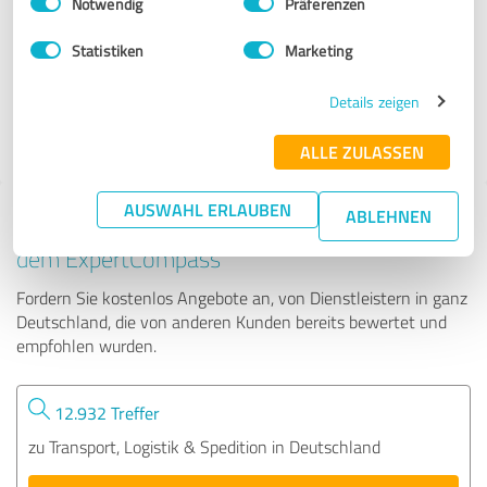
Notwendig
Präferenzen
Duwensee
Statistiken
Marketing
141 Bewertungen
Details zeigen
4.56 von 5
ALLE ZULASSEN
AUSWAHL ERLAUBEN
ABLEHNEN
Tipp: Die passenden Experten finden - mit
dem ExpertCompass
Fordern Sie kostenlos Angebote an, von Dienstleistern in ganz
Deutschland, die von anderen Kunden bereits bewertet und
empfohlen wurden.
12.932 Treffer
zu Transport, Logistik & Spedition in Deutschland