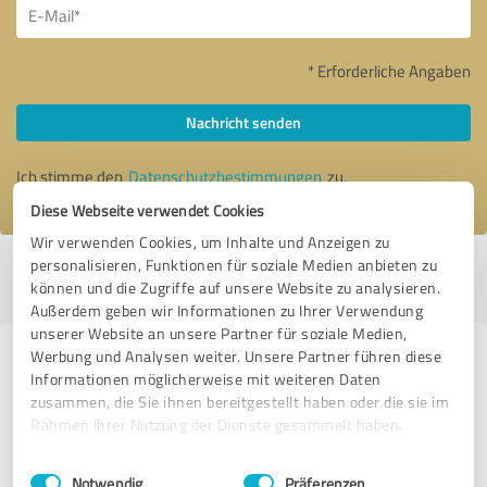
* Erforderliche Angaben
Nachricht senden
Ich stimme den
Datenschutzbestimmungen
zu.
Diese Webseite verwendet Cookies
Wir verwenden Cookies, um Inhalte und Anzeigen zu
personalisieren, Funktionen für soziale Medien anbieten zu
Profil aktiv seit 26.03.2021 |
Letzte Aktualisierung: 13.12.2022
|
Profil
können und die Zugriffe auf unsere Website zu analysieren.
melden
Außerdem geben wir Informationen zu Ihrer Verwendung
unserer Website an unsere Partner für soziale Medien,
Werbung und Analysen weiter. Unsere Partner führen diese
Erfahrungen zu weiteren
Informationen möglicherweise mit weiteren Daten
Anbietern aus dem Bereich E-
zusammen, die Sie ihnen bereitgestellt haben oder die sie im
Rahmen Ihrer Nutzung der Dienste gesammelt haben.
Commerce
Einwilligungsauswahl
Impressum
|
Datenschutzbestimmungen
Ironbody
Notwendig
Präferenzen