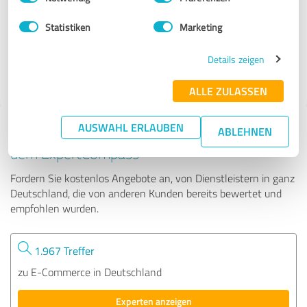
Statistiken
Marketing
21.890 Bewertungen
4.90
Details zeigen
von 5
ALLE ZULASSEN
AUSWAHL ERLAUBEN
Tipp: Die passenden Experten finden - mit
ABLEHNEN
dem ExpertCompass
Fordern Sie kostenlos Angebote an, von Dienstleistern in ganz
Deutschland, die von anderen Kunden bereits bewertet und
empfohlen wurden.
1.967 Treffer
zu E-Commerce in Deutschland
Experten anzeigen