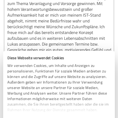
zum Thema Veranlagung und Vorsorge gewinnen. Mit
hohem Verantwortungsbewusstsein und großer
Aufmerksamkeit hat er mich von meinem IST-Stand
abgeholt, nimmt meine Bedürfnisse wahr und
berücksichtigt meine Wünsche und Zukunftspläne. Ich
freue mich auf das bereits entstandene Konzept
aufzubauen und es in weiteren Lebensabschnitten mit
Lukas anzupassen. Die gemeinsamen Termine bzw.
Gespräche geben mir ein gutes, motivierendes Gefühl und
vorallem Sicherheit in Hinblick auf meine Zukunft!
Diese Webseite verwendet Cookies
Herzlichste Weiterempfehlung!!
Wir verwenden Cookies, um Inhalte und Anzeigen zu
personalisieren, Funktionen für soziale Medien anbieten zu
können und die Zugriffe auf unsere Website zu analysieren.
Erfahrungsbericht & Bewertung zu:
Außerdem geben wir Informationen zu Ihrer Verwendung
Lukas Trimmel - Swiss Life Select
unserer Website an unsere Partner für soziale Medien,
Werbung und Analysen weiter. Unsere Partner führen diese
30.11.2021
Viktoria
Informationen möglicherweise mit weiteren Daten
zusammen, die Sie ihnen bereitgestellt haben oder die sie im
Rahmen Ihrer Nutzung der Dienste gesammelt haben.
Kommentar von Lukas Trimmel: