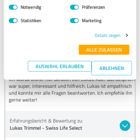
Einwilligungsauswahl
Impressum
|
Datenschutzbestimmungen
Liebe Viktoria, vielen Dank für deine anerkennenden
Notwendig
Präferenzen
Worte!
Es freut mich sehr auf deinem Weg begleiten zu
Statistiken
Marketing
dürfen.
Details zeigen
5,00 von 5
ALLE ZULASSEN
SEHR GUT
Empfehlung
AUSWAHL ERLAUBEN
ABLEHNEN
Ich wurde bisher nur beraten von Lukas. Aber das Gespräch
war super, interessant und hilfreich. Lukas ist empathisch
und konnte mir alle Fragen beantworten. Ich empfehle ihn
gerne weiter!
Erfahrungsbericht & Bewertung zu:
Lukas Trimmel - Swiss Life Select