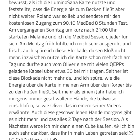
bewusst, als ich die LuminoSana Karte nutzte und
feststellte, dass die Energie bis zum Becken fließt aber
nicht weiter. Roland war so lieb und sendete mir den
kostenlosen Zugang zum 90.10 MedBed 8 Stunden Test.
Am vergangenen Sonntag um kurz nach 21:00 Uhr
starteten Melanie und ich die MedBed Session, jeder für
sich. Am Montag früh fühlte ich mich sehr ausgeruht und
frisch, auch spüre ich diese Blockade, diesen Kloß nicht
mehr, inzwischen nutze ich die Karte schon mehrfach am
Tag und durfte auch vom Oliver eine mit vielen QEPPs
geladene Kapsel über etwa 30 bei mir tragen. Seither ist
diese Blockade nicht mehr da, und ich spüre, wie die
Energie über die Karte in meinen Arm über den Körper bis
zu den Füßen fließt. Seit mehr als einem Jahr habe ich
morgens immer geschwollene Hände, die teilweise
einschlafen, so wie Oliver das in einem seiner Videos
erwähnte. Auch diese geschwollenen Hände morgens gibt
es nicht mehr und das alles 2 Tage nach der Session. Als
Nächstes werde ich mir dann einen Cube kaufen. 😃 Ich bin
euch sehr dankbar, dass ihr in mein Leben getreten seid.😍
LG Grüße Harry 🙋🏼‍♂️🍀