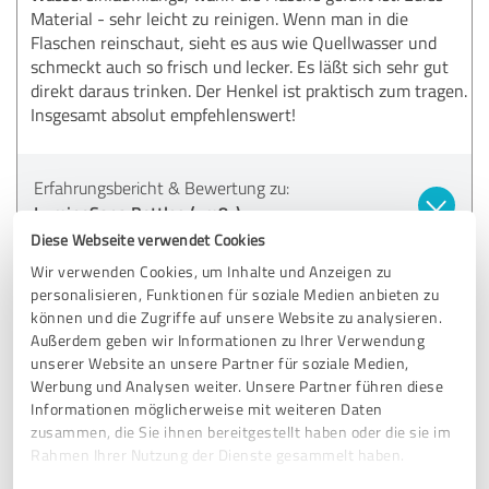
Material - sehr leicht zu reinigen. Wenn man in die
Flaschen reinschaut, sieht es aus wie Quellwasser und
schmeckt auch so frisch und lecker. Es läßt sich sehr gut
direkt daraus trinken. Der Henkel ist praktisch zum tragen.
Insgesamt absolut empfehlenswert!
Erfahrungsbericht & Bewertung zu:
LuminoSana Bottles (ym8z)
Diese Webseite verwendet Cookies
17.05.2025
Anonym
Wir verwenden Cookies, um Inhalte und Anzeigen zu
personalisieren, Funktionen für soziale Medien anbieten zu
können und die Zugriffe auf unsere Website zu analysieren.
Kommentar von LuminoSana:
Außerdem geben wir Informationen zu Ihrer Verwendung
unserer Website an unsere Partner für soziale Medien,
Herzlichen Dank für dein wundervolles Feedback! Wir
freuen uns riesig, dass du Spirit und Adventure so klar
Werbung und Analysen weiter. Unsere Partner führen diese
unterscheiden und intuitiv nutzen kannst – und dass
Informationen möglicherweise mit weiteren Daten
dich Design, Material und Geschmack so begeistern.
zusammen, die Sie ihnen bereitgestellt haben oder die sie im
Schön, dass die Bottles für dich nicht mehr
Rahmen Ihrer Nutzung der Dienste gesammelt haben.
wegzudenken sind.