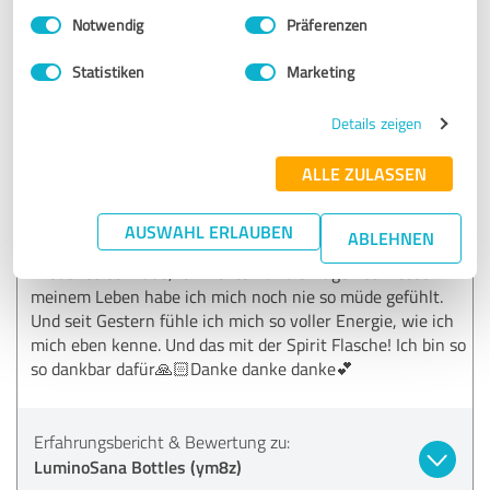
Einwilligungsauswahl
Impressum
|
Datenschutzbestimmungen
Notwendig
Präferenzen
Dein LuminoSana Team
Statistiken
Marketing
5,00 von 5
Details zeigen
SEHR GUT
ALLE ZULASSEN
Empfehlung
Hallo zusammen, also ich bin total begeistert von der
AUSWAHL ERLAUBEN
ABLEHNEN
Luminosana Flasche! Ich war nun monatelang immer
wieder so so müde, ich wollte nur die Augen schliessen. In
meinem Leben habe ich mich noch nie so müde gefühlt.
Und seit Gestern fühle ich mich so voller Energie, wie ich
mich eben kenne. Und das mit der Spirit Flasche! Ich bin so
so dankbar dafür🙏🏻Danke danke danke💕
Erfahrungsbericht & Bewertung zu:
LuminoSana Bottles (ym8z)