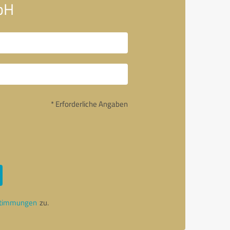
bH
* Erforderliche Angaben
stimmungen
zu.