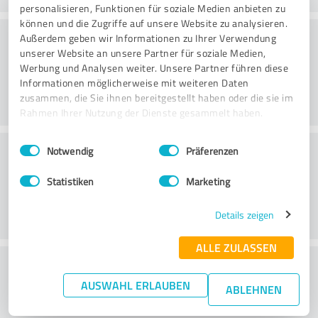
personalisieren, Funktionen für soziale Medien anbieten zu
können und die Zugriffe auf unsere Website zu analysieren.
Beratung
Außerdem geben wir Informationen zu Ihrer Verwendung
unserer Website an unsere Partner für soziale Medien,
Werbung und Analysen weiter. Unsere Partner führen diese
Informationen möglicherweise mit weiteren Daten
zusammen, die Sie ihnen bereitgestellt haben oder die sie im
Rahmen Ihrer Nutzung der Dienste gesammelt haben.
Einwilligungsauswahl
Impressum
|
Datenschutzbestimmungen
Kundenservice
Notwendig
Präferenzen
Statistiken
Marketing
Details zeigen
ALLE ZULASSEN
Wie beurteilen Sie das
AUSWAHL ERLAUBEN
Preis-/Leistungsverhältnis?
ABLEHNEN