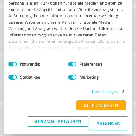
personalisieren, Funktionen für soziale Medien anbieten zu
können und die Zugriffe auf unsere Website zu analysieren.
Rådgivning
Außerdem geben wir Informationen zu Ihrer Verwendung
unserer Website an unsere Partner für soziale Medien,
Werbung und Analysen weiter. Unsere Partner führen diese
Informationen möglicherweise mit weiteren Daten
zusammen, die Sie ihnen bereitgestellt haben oder die sie im
Rahmen Ihrer Nutzung der Dienste gesammelt haben.
Einwilligungsauswahl
Impressum
|
Datenschutzbestimmungen
Kundservice
Notwendig
Präferenzen
Statistiken
Marketing
Details zeigen
ALLE ZULASSEN
What do you think of the price to
AUSWAHL ERLAUBEN
performance ratio?
ABLEHNEN