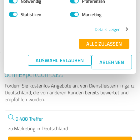
Notwendig
Präferenzen
monday marketing GmbH
Statistiken
Marketing
66 Bewertungen
Details zeigen
ALLE ZULASSEN
AUSWAHL ERLAUBEN
ABLEHNEN
Tipp: Die passenden Experten finden - mit
dem ExpertCompass
Fordern Sie kostenlos Angebote an, von Dienstleistern in ganz
Deutschland, die von anderen Kunden bereits bewertet und
empfohlen wurden.
9.488 Treffer
zu Marketing in Deutschland