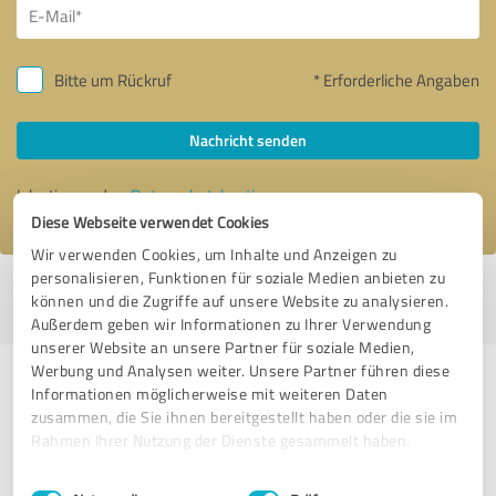
Bitte um Rückruf
* Erforderliche Angaben
Nachricht senden
Ich stimme den
Datenschutzbestimmungen
zu.
Diese Webseite verwendet Cookies
Wir verwenden Cookies, um Inhalte und Anzeigen zu
personalisieren, Funktionen für soziale Medien anbieten zu
Profil aktiv seit 13.05.2019 |
Letzte Aktualisierung: 25.11.2019
|
Profil
können und die Zugriffe auf unsere Website zu analysieren.
melden
Außerdem geben wir Informationen zu Ihrer Verwendung
unserer Website an unsere Partner für soziale Medien,
Werbung und Analysen weiter. Unsere Partner führen diese
Erfahrungen zu weiteren
Informationen möglicherweise mit weiteren Daten
Anbietern aus dem Bereich
zusammen, die Sie ihnen bereitgestellt haben oder die sie im
Rahmen Ihrer Nutzung der Dienste gesammelt haben.
Marketing
Einwilligungsauswahl
Impressum
|
Datenschutzbestimmungen