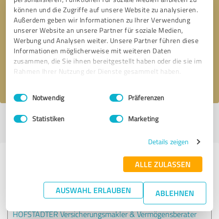
können und die Zugriffe auf unsere Website zu analysieren.
Außerdem geben wir Informationen zu Ihrer Verwendung
Bitte um Rückruf
* Erforderliche Angaben
unserer Website an unsere Partner für soziale Medien,
Werbung und Analysen weiter. Unsere Partner führen diese
Informationen möglicherweise mit weiteren Daten
Nachricht senden
zusammen, die Sie ihnen bereitgestellt haben oder die sie im
Rahmen Ihrer Nutzung der Dienste gesammelt haben.
Ich stimme den
Datenschutzbestimmungen
zu.
Einwilligungsauswahl
Impressum
|
Datenschutzbestimmungen
Notwendig
Präferenzen
Statistiken
Marketing
Profil aktiv seit 10.07.2023 |
Letzte Aktualisierung: 10.07.2023
|
Profil
melden
Details zeigen
Erfahrungen zu weiteren
ALLE ZULASSEN
Anbietern aus dem Bereich
Versicherungsdienstleistungen
AUSWAHL ERLAUBEN
ABLEHNEN
HOFSTÄDTER Versicherungsmakler & Vermögensberater