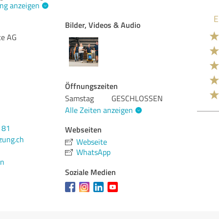
ng anzeigen
Bilder, Videos & Audio
Qua
ce AG
Nut
Lei
Ums
Öffnungszeiten
Ber
Samstag
GESCHLOSSEN
Alle Zeiten anzeigen
Bew
 81
Webseiten
zung.ch
Webseite
WhatsApp
en
Soziale Medien