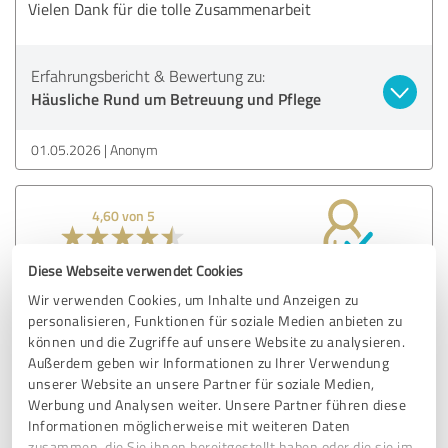
Vielen Dank für die tolle Zusammenarbeit
Erfahrungsbericht & Bewertung zu:
Häusliche Rund um Betreuung und Pflege
01.05.2026
Anonym
4,60 von 5
SEHR GUT
Empfehlung
Diese Webseite verwendet Cookies
Wir verwenden Cookies, um Inhalte und Anzeigen zu
Rundum zufrieden mit allem
personalisieren, Funktionen für soziale Medien anbieten zu
können und die Zugriffe auf unsere Website zu analysieren.
Außerdem geben wir Informationen zu Ihrer Verwendung
Erfahrungsbericht & Bewertung zu:
unserer Website an unsere Partner für soziale Medien,
Häusliche Rund um Betreuung und Pflege
Werbung und Analysen weiter. Unsere Partner führen diese
Informationen möglicherweise mit weiteren Daten
zusammen, die Sie ihnen bereitgestellt haben oder die sie im