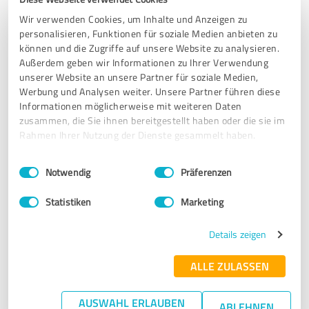
Ein extrem wertvolles Seminar für die persönliche
Wir verwenden Cookies, um Inhalte und Anzeigen zu
personalisieren, Funktionen für soziale Medien anbieten zu
Weiterentwicklung welches von Pravahi und Tom mit viel
können und die Zugriffe auf unsere Website zu analysieren.
fundiertem Wissen, Erfahrung und genauso viel
Außerdem geben wir Informationen zu Ihrer Verwendung
Authentizität und Herzlichkeit geleitet wird. Vielen Dank
unserer Website an unsere Partner für soziale Medien,
nochmal!
Werbung und Analysen weiter. Unsere Partner führen diese
Informationen möglicherweise mit weiteren Daten
zusammen, die Sie ihnen bereitgestellt haben oder die sie im
Erfahrungsbericht & Bewertung zu:
Rahmen Ihrer Nutzung der Dienste gesammelt haben.
Tantrisches Urlaubs-Retreat / Italien
Einwilligungsauswahl
Impressum
|
Datenschutzbestimmungen
Notwendig
Präferenzen
03.07.2026
M.
Statistiken
Marketing
5,00 von 5
Details zeigen
SEHR GUT
Empfehlung
ALLE ZULASSEN
Es war mal wieder eine wunderschöne Urlaubswoche am
AUSWAHL ERLAUBEN
ABLEHNEN
Lago d'Orta. Dieses mal mit einer relativ kleinen Gruppe