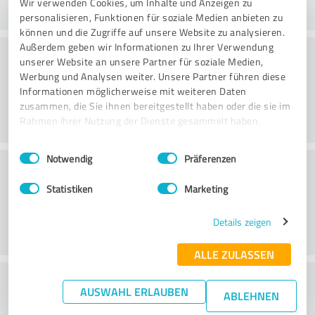
Wir verwenden Cookies, um Inhalte und Anzeigen zu
personalisieren, Funktionen für soziale Medien anbieten zu
können und die Zugriffe auf unsere Website zu analysieren.
Außerdem geben wir Informationen zu Ihrer Verwendung
Beratung
unserer Website an unsere Partner für soziale Medien,
Werbung und Analysen weiter. Unsere Partner führen diese
Informationen möglicherweise mit weiteren Daten
zusammen, die Sie ihnen bereitgestellt haben oder die sie im
Rahmen Ihrer Nutzung der Dienste gesammelt haben.
Einwilligungsauswahl
Impressum
|
Datenschutzbestimmungen
Notwendig
Präferenzen
Kundenservice
Statistiken
Marketing
Details zeigen
ALLE ZULASSEN
Wie beurteilen Sie das
AUSWAHL ERLAUBEN
ABLEHNEN
Preis-/Leistungsverhältnis?