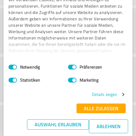
personalisieren, Funktionen für soziale Medien anbieten zu
können und die Zugriffe auf unsere Website zu analysieren.
Konsultointi
Außerdem geben wir Informationen zu Ihrer Verwendung
unserer Website an unsere Partner für soziale Medien,
Werbung und Analysen weiter. Unsere Partner führen diese
Informationen möglicherweise mit weiteren Daten
zusammen, die Sie ihnen bereitgestellt haben oder die sie im
Rahmen Ihrer Nutzung der Dienste gesammelt haben.
Asiakaspalvelu
Einwilligungsauswahl
Impressum
|
Datenschutzbestimmungen
Notwendig
Präferenzen
Statistiken
Marketing
Details zeigen
ALLE ZULASSEN
What do you think of the price to
performance ratio?
AUSWAHL ERLAUBEN
ABLEHNEN