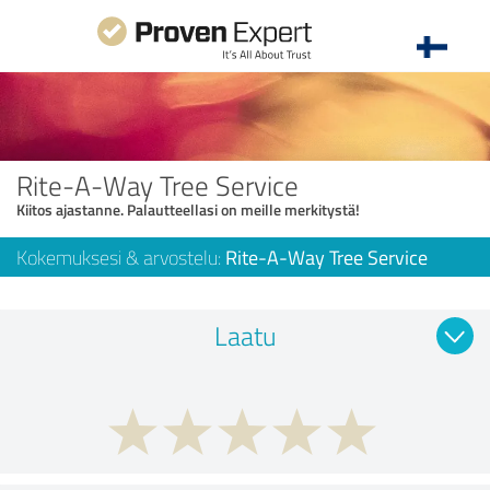
Rite-A-Way Tree Service
Kiitos ajastanne. Palautteellasi on meille merkitystä!
Kokemuksesi & arvostelu:
Rite-A-Way Tree Service
Laatu