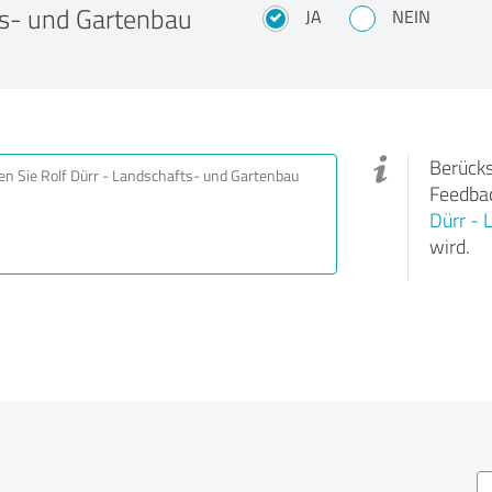
ts- und Gartenbau
JA
NEIN
Berücks
Feedbac
Dürr - 
wird.