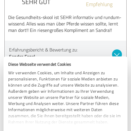
SEHR GUT
Empfehlung
Die Gesundheits-skool ist SEHR informativ und rundum-
wissend. Alles was man über Pferde wissen sollte, lernt
man dort!! Ein riesengroßes Kompliment an Sandra!!
Erfahrungsbericht & Bewertung zu:
Sandra Fencl
Diese Webseite verwendet Cookies
04.09.2025
D.
Wir verwenden Cookies, um Inhalte und Anzeigen zu
personalisieren, Funktionen für soziale Medien anbieten zu
können und die Zugriffe auf unsere Website zu analysieren.
5,00 von 5
Außerdem geben wir Informationen zu Ihrer Verwendung
unserer Website an unsere Partner für soziale Medien,
SEHR GUT
Werbung und Analysen weiter. Unsere Partner führen diese
Empfehlung
Informationen möglicherweise mit weiteren Daten
zusammen, die Sie ihnen bereitgestellt haben oder die sie im
Ich bin so dankbar, dass ich auf Sandra und ihre wertvolle
Rahmen Ihrer Nutzung der Dienste gesammelt haben.
Arbeit, sowohl im Pferde- als auch im Humanbereich