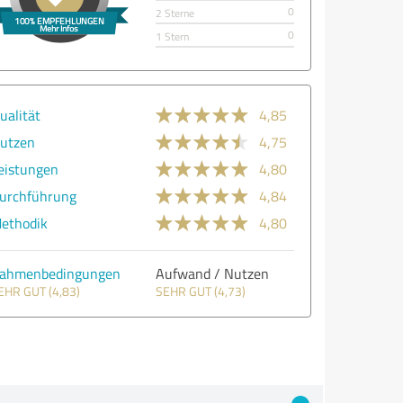
0
2 Sterne
0
1 Stern
ualität
4,85
utzen
4,75
eistungen
4,80
urchführung
4,84
ethodik
4,80
ahmenbedingungen
Aufwand / Nutzen
EHR GUT (4,83)
SEHR GUT (4,73)