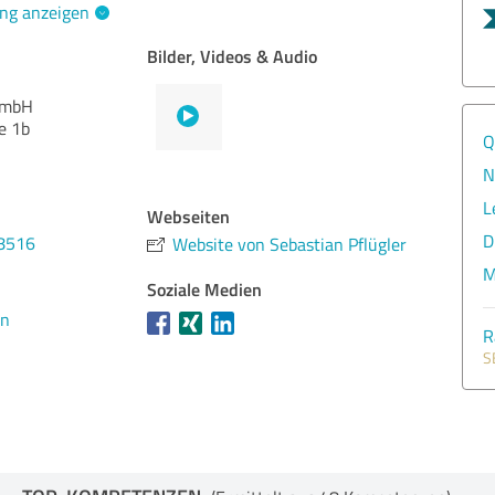
ng anzeigen
Bilder, Videos & Audio
GmbH
e 1b
Q
N
L
Webseiten
D
98516
Website von Sebastian Pflügler
M
Soziale Medien
en
R
S