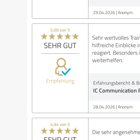
29.04.2026
Anonym
5,00 von 5
Sehr wertvolles Trai
SEHR GUT
hilfreiche Einblicke
reagiert. Besonders 
weiterhelfen.
Empfehlung
Erfahrungsbericht & B
IC Communication P
28.04.2026
Anonym
4,94 von 5
Die sehr angenehme 
SEHR GUT