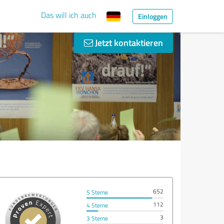
Das will ich auch
Einloggen
Jetzt kontaktieren
652
5 Sterne
112
4 Sterne
3
3 Sterne