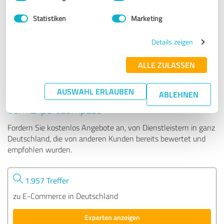
Statistiken
Marketing
1.764 Bewertungen
4.89
Details zeigen
von
5
ALLE ZULASSEN
AUSWAHL ERLAUBEN
Tipp: Die passenden Experten finden - mit
ABLEHNEN
dem ExpertCompass
Fordern Sie kostenlos Angebote an, von Dienstleistern in ganz
Deutschland, die von anderen Kunden bereits bewertet und
empfohlen wurden.
1.957 Treffer
zu E-Commerce in Deutschland
Experten anzeigen