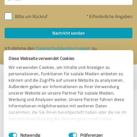
Bitte um Rückruf
* Erforderliche Angaben
Nachricht senden
Ich stimme den
Datenschutzbestimmungen
zu.
Diese Webseite verwendet Cookies
Wir verwenden Cookies, um Inhalte und Anzeigen zu
personalisieren, Funktionen für soziale Medien anbieten zu
Profil aktiv seit 15.08.2021 |
Letzte Aktualisierung: 01.07.2022
|
Profil
können und die Zugriffe auf unsere Website zu analysieren.
melden
Außerdem geben wir Informationen zu Ihrer Verwendung
unserer Website an unsere Partner für soziale Medien,
Werbung und Analysen weiter. Unsere Partner führen diese
Erfahrungen zu weiteren
Informationen möglicherweise mit weiteren Daten
Anbietern aus dem Bereich E-
zusammen, die Sie ihnen bereitgestellt haben oder die sie im
Commerce
Rahmen Ihrer Nutzung der Dienste gesammelt haben.
Einwilligungsauswahl
Impressum
|
Datenschutzbestimmungen
Ulber24
Notwendig
Präferenzen