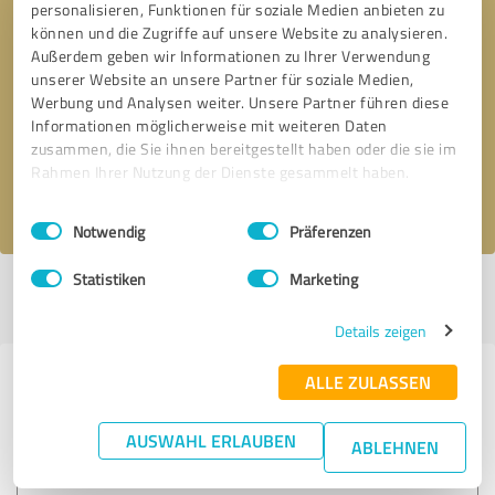
personalisieren, Funktionen für soziale Medien anbieten zu
können und die Zugriffe auf unsere Website zu analysieren.
Außerdem geben wir Informationen zu Ihrer Verwendung
Bitte um Rückruf
* Erforderliche Angaben
unserer Website an unsere Partner für soziale Medien,
Werbung und Analysen weiter. Unsere Partner führen diese
Informationen möglicherweise mit weiteren Daten
Nachricht senden
zusammen, die Sie ihnen bereitgestellt haben oder die sie im
Rahmen Ihrer Nutzung der Dienste gesammelt haben.
Ich stimme den
Datenschutzbestimmungen
zu.
Einwilligungsauswahl
Impressum
|
Datenschutzbestimmungen
Notwendig
Präferenzen
Statistiken
Marketing
Profil aktiv seit 22.06.2022 |
Letzte Aktualisierung: 23.01.2023
|
Profil
melden
Details zeigen
ALLE ZULASSEN
Erfahrungen zu weiteren
Anbietern aus dem Bereich IT-
AUSWAHL ERLAUBEN
ABLEHNEN
Dienstleistungen