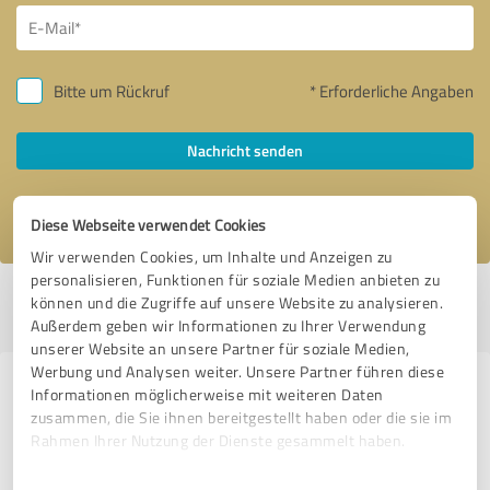
Bitte um Rückruf
* Erforderliche Angaben
Nachricht senden
Ich stimme den
Datenschutzbestimmungen
zu.
Diese Webseite verwendet Cookies
Wir verwenden Cookies, um Inhalte und Anzeigen zu
personalisieren, Funktionen für soziale Medien anbieten zu
Profil aktiv seit 16.11.2021 |
Letzte Aktualisierung: 09.09.2024
|
Profil
können und die Zugriffe auf unsere Website zu analysieren.
melden
Außerdem geben wir Informationen zu Ihrer Verwendung
unserer Website an unsere Partner für soziale Medien,
Werbung und Analysen weiter. Unsere Partner führen diese
Erfahrungen zu weiteren
Informationen möglicherweise mit weiteren Daten
zusammen, die Sie ihnen bereitgestellt haben oder die sie im
Anbietern aus dem Bereich
Rahmen Ihrer Nutzung der Dienste gesammelt haben.
Marketing
Einwilligungsauswahl
Impressum
|
Datenschutzbestimmungen