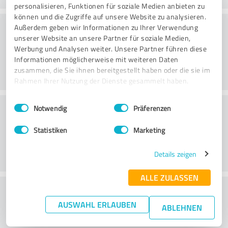
personalisieren, Funktionen für soziale Medien anbieten zu
können und die Zugriffe auf unsere Website zu analysieren.
Beratung
Außerdem geben wir Informationen zu Ihrer Verwendung
unserer Website an unsere Partner für soziale Medien,
Werbung und Analysen weiter. Unsere Partner führen diese
Informationen möglicherweise mit weiteren Daten
zusammen, die Sie ihnen bereitgestellt haben oder die sie im
Rahmen Ihrer Nutzung der Dienste gesammelt haben.
Einwilligungsauswahl
Impressum
|
Datenschutzbestimmungen
Kundenservice
Notwendig
Präferenzen
Statistiken
Marketing
Details zeigen
ALLE ZULASSEN
Wie beurteilen Sie das
AUSWAHL ERLAUBEN
Preis-/Leistungsverhältnis?
ABLEHNEN